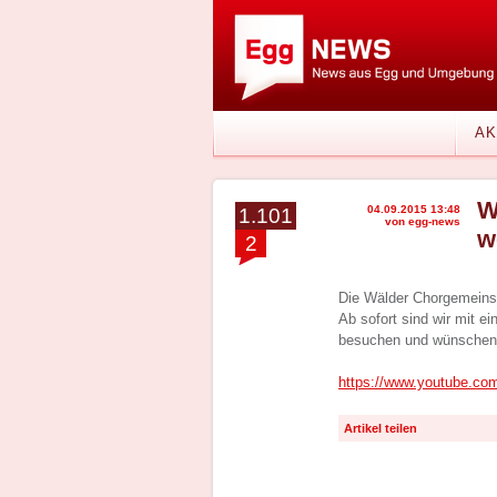
AK
W
04.09.2015 13:48
1.101
von egg-news
w
2
Die Wälder Chorgemeinsc
Ab sofort sind wir mit e
besuchen und wünschen 
https://www.youtube.c
Artikel teilen