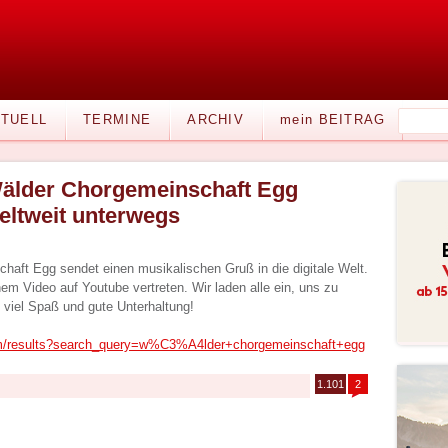
TUELL
TERMINE
ARCHIV
mein BEITRAG
älder Chorgemeinschaft Egg
eltweit unterwegs
haft Egg sendet einen musikalischen Gruß in die digitale Welt.
inem Video auf Youtube vertreten. Wir laden alle ein, uns zu
viel Spaß und gute Unterhaltung!
om/results?search_query=w%C3%A4lder+chorgemeinschaft+egg
1.101
2