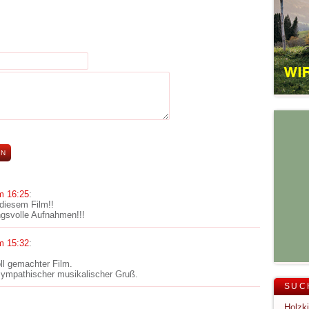
m 16:25
:
 diesem Film!!
svolle Aufnahmen!!!
m 15:32
:
oll gemachter Film.
sympathischer musikalischer Gruß.
SUC