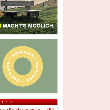
HE / BIETE
Holzkisten / Kacheln – zu verschenken
06.08.