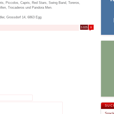
lets, Piccolos, Capris, Red Stars, Swing Band, Toreros,
n Men, Trocaderos und Pandora Men.
ler, Grossdorf 14, 6863 Egg
3.025
6
SUC