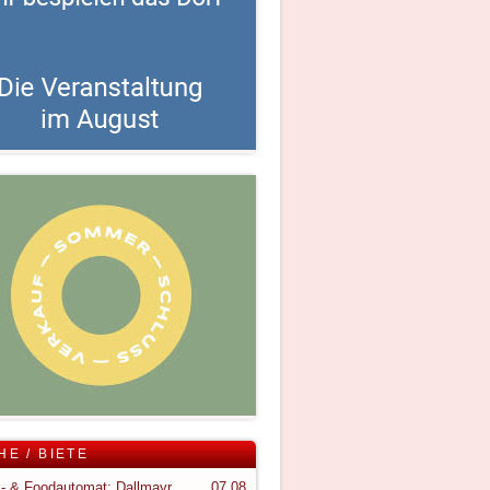
HE / BIETE
Snack- & Foodautomat; Dallmayr S150
07.08.