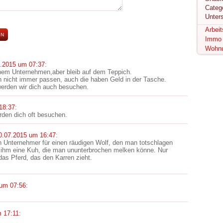
Unter
Arbei
Immo
Wohn
8.2015 um 07:37
:
einem Unternehmen,aber bleib auf dem Teppich.
 nicht immer passen, auch die haben Geld in der Tasche.
werden wir dich auch besuchen.
18:37
:
rden dich oft besuchen.
0.07.2015 um 16:47
:
 Unternehmer für einen räudigen Wolf, den man totschlagen
 ihm eine Kuh, die man ununterbrochen melken könne. Nur
das Pferd, das den Karren zieht.
 um 07:56
:
 17:11
: