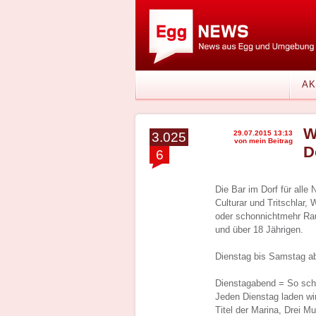
AK
W
29.07.2015 13:13
3.025
von mein Beitrag
D
6
Die Bar im Dorf für alle
Culturar und Tritschlar, 
oder schonnichtmehr Rau
und über 18 Jährigen.
Dienstag bis Samstag a
Dienstagabend = So schö
Jeden Dienstag laden wi
Titel der Marina, Drei M