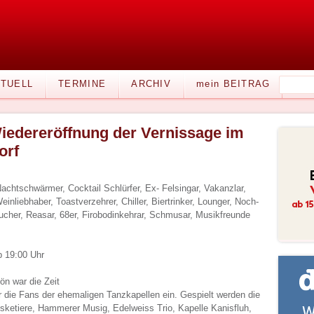
TUELL
TERMINE
ARCHIV
mein BEITRAG
iedereröffnung der Vernissage im
orf
 Nachtschwärmer, Cocktail Schlürfer, Ex- Felsingar, Vakanzlar,
Weinliebhaber, Toastverzehrer, Chiller, Biertrinker, Lounger, Noch-
cher, Reasar, 68er, Firobodinkehrar, Schmusar, Musikfreunde
b 19:00 Uhr
n war die Zeit
r die Fans der ehemaligen Tanzkapellen ein. Gespielt werden die
usketiere, Hammerer Musig, Edelweiss Trio, Kapelle Kanisfluh,