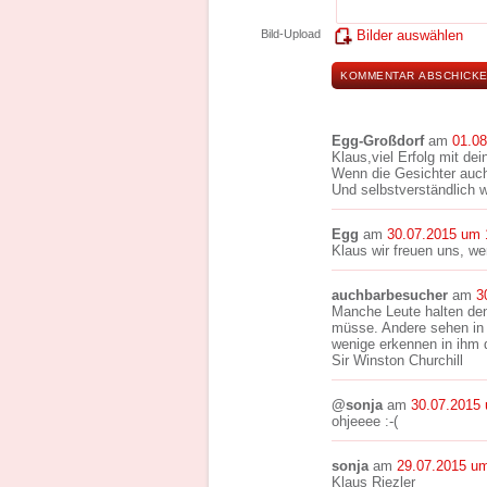
Bild-Upload
Bilder auswählen
Egg-Großdorf
am
01.0
Klaus,viel Erfolg mit d
Wenn die Gesichter auch
Und selbstverständlich 
Egg
am
30.07.2015 um 
Klaus wir freuen uns, we
auchbarbesucher
am
3
Manche Leute halten den
müsse. Andere sehen in
wenige erkennen in ihm 
Sir Winston Churchill
@sonja
am
30.07.2015
ohjeeee :-(
sonja
am
29.07.2015 um
Klaus Riezler