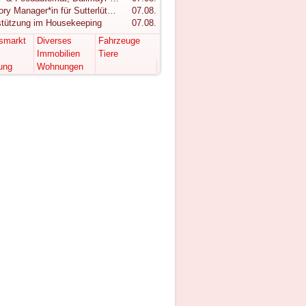
Category Manager*in für Sutterlüty gesucht
07.08.
stützung im Housekeeping
07.08.
tsmarkt
Diverses
Fahrzeuge
Immobilien
Tiere
ung
Wohnungen