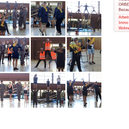
ORBE
Bezau
Arbei
Immo
Wohn