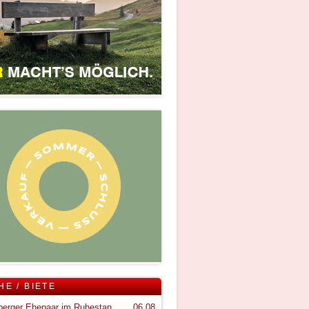
HE / BIETE
Vorarlberger Ehepaar im Ruhestand sucht ruhigen Rückzugsort im Bregenzerwald
06.08.