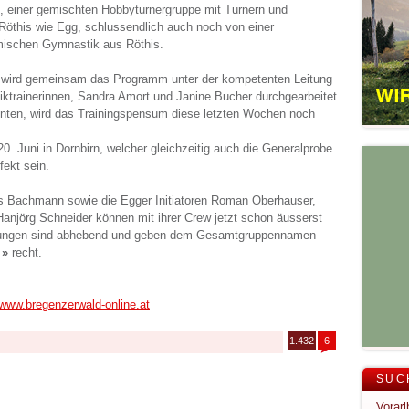
, einer gemischten Hobbyturnergruppe mit Turnern und
Röthis wie Egg, schlussendlich auch noch von einer
mischen Gymnastik aus Röthis.
 wird gemeinsam das Programm unter der kompetenten Leitung
iktrainerinnen, Sandra Amort und Janine Bucher durchgearbeitet.
inten, wird das Trainingspensum diese letzten Wochen noch
. Juni in Dornbirn, welcher gleichzeitig auch die Generalprobe
rfekt sein.
s Bachmann sowie die Egger Initiatoren Roman Oberhauser,
Hanjörg Schneider können mit ihrer Crew jetzt schon äusserst
istungen sind abhebend und geben dem Gesamtgruppennamen
 »
recht.
www.bregenzerwald-online.at
1.432
6
SUC