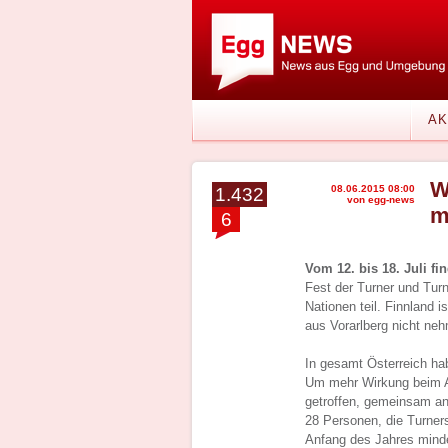
AK
W
08.06.2015 08:00
1.432
von egg-news
m
6
Vom 12. bis 18. Juli fi
Fest der Turner und Tur
Nationen teil. Finnland 
aus Vorarlberg nicht ne
In gesamt Österreich ha
Um mehr Wirkung beim Au
getroffen, gemeinsam an
28 Personen, die Turners
Anfang des Jahres mind