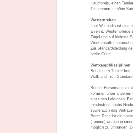
Hauptpreis, einen Tande
Teilnehmern schöne Sac
Westernreiten
Laut Wikipedia ist dies 
anlehnt. Westernpferde s
Zügel und auf kleinste 
Westernsattel unterschei
Zur Standardkleidung de
breite Gürtel.
Wettkampfdisziplinen
Bei diesem Turnier kame
Walk and Trot, Standard
Bei der Horsemanship st
kommen unter anderem di
einzelnen Lektionen. Be
mindestens sechs Hinder
sowie auch das Vertraue
Barrel Race ist ein span
(Tonnen) werden in einem 
möglich zu umrunden. Der 