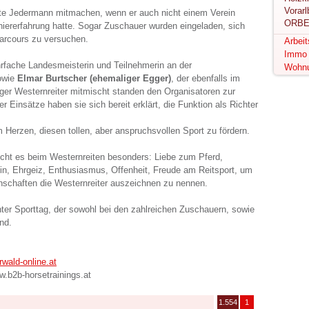
te Jedermann mitmachen, wenn er auch nicht einem Verein
ORBE
niererfahrung hatte. Sogar Zuschauer wurden eingeladen, sich
arcours zu versuchen.
Arbei
Immo
hrfache Landesmeisterin und Teilnehmerin an der
Wohn
owie
Elmar Burtscher (ehemaliger Egger)
, der ebenfalls im
rger Westernreiter mitmischt standen den Organisatoren zur
ler Einsätze haben sie sich bereit erklärt, die Funktion als Richter
Herzen, diesen tollen, aber anspruchsvollen Sport zu fördern.
aucht es beim Westernreiten besonders: Liebe zum Pferd,
lin, Ehrgeiz, Enthusiasmus, Offenheit, Freude am Reitsport, um
enschaften die Westernreiter auszeichnen zu nennen.
ter Sporttag, der sowohl bei den zahlreichen Zuschauern, sowie
nd.
wald-online.at
w.b2b-horsetrainings.at
1.554
1