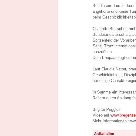
Bei diesem Turnier konn
angehörte und keine Tur
beim Geschicklichkeitsp
Charlotte Burtscher, me
Bundesmeisterschaft, s
Spitzenfeld der Vorarlbe
Seite. Trotz internationa
auszuüben.
Dem Ehepaar liegt es am 
Laut Claudia Natter, br
Geschicklichkeit, Diszip
nur einige Charaktereig
In Summe ein interessan
Reitern guten Anklang fa
Brigitte Poggioli
Video auf
www.bregenzer
Mehr Informationen : ww
Artikel teilen