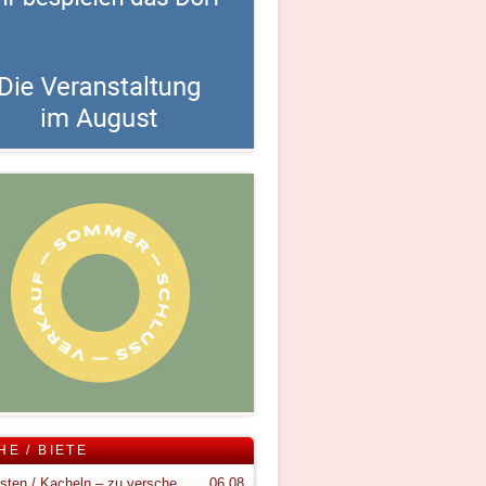
HE / BIETE
Holzkisten / Kacheln – zu verschenken
06.08.