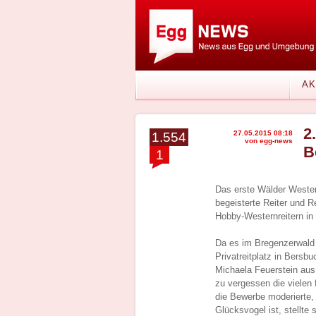
AK
2
27.05.2015 08:18
1.554
von egg-news
B
1
Das erste Wälder Western
begeisterte Reiter und R
Hobby-Westernreitern i
Da es im Bregenzerwald 
Privatreitplatz in Bersb
Michaela Feuerstein aus
zu vergessen die vielen 
die Bewerbe moderierte, 
Glücksvogel ist, stellte