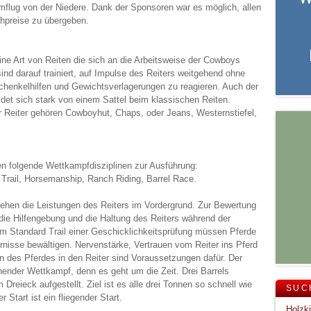
mflug von der Niedere. Dank der Sponsoren war es möglich, allen
hpreise zu übergeben.
eine Art von Reiten die sich an die Arbeitsweise der Cowboys
ind darauf trainiert, auf Impulse des Reiters weitgehend ohne
Schenkelhilfen und Gewichtsverlagerungen zu reagieren. Auch der
det sich stark von einem Sattel beim klassischen Reiten.
r Reiter gehören Cowboyhut, Chaps, oder Jeans, Westernstiefel,
n folgende Wettkampfdisziplinen zur Ausführung:
 Trail, Horsemanship, Ranch Riding, Barrel Race.
ehen die Leistungen des Reiters im Vordergrund. Zur Bewertung
e Hilfengebung und die Haltung des Reiters während der
im Standard Trail einer Geschicklichkeitsprüfung müssen Pferde
nisse bewältigen. Nervenstärke, Vertrauen vom Reiter ins Pferd
n des Pferdes in den Reiter sind Voraussetzungen dafür. Der
nender Wettkampf, denn es geht um die Zeit. Drei Barrels
Dreieck aufgestellt. Ziel ist es alle drei Tonnen so schnell wie
SUC
Start ist ein fliegender Start.