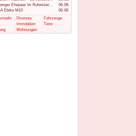
Vorarlberger Ehepaar im Ruhestand sucht ruhigen Rückzugsort im Bregenzerwald
06.08.
A Ebike M10
06.08.
tsmarkt
Diverses
Fahrzeuge
Immobilien
Tiere
ung
Wohnungen