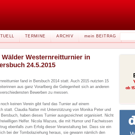
TUELL
TERMINE
ARCHIV
mein BEITRAG
. Wälder Westernreitturnier in
ersbuch 24.5.2015
reitturnier fand in Bersbuch 2014 statt. Auch 2015 nutzten 15
eiterinnen aus ganz Vorarlberg die Gelegenheit sich an anderen
n verschiedensten Bewerben zu messen.
noch keinen Verein gibt fand das Turnier auf einem
uch statt. Claudia Natter mit Unterstützung von Monika Peter und
 Bersbuch, haben dieses Turnier ausgezeichnet organisiert. Nicht
freiwilligen Helfer. Nicola Wazura, die mit Humor und Fachwissen
trug ebenfalls zum Erfolg dieser Veranstaltung bei. Dass sie ein
 sich bei der Tombolaziehung heraus, sie gewann nämlich den