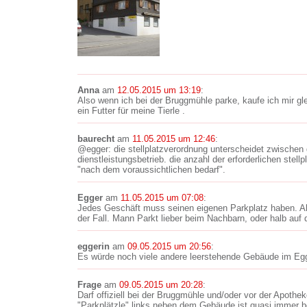
Anna
am
12.05.2015 um 13:19
:
Also wenn ich bei der Bruggmühle parke, kaufe ich mir gl
ein Futter für meine Tierle .
baurecht
am
11.05.2015 um 12:46
:
@egger: die stellplatzverordnung unterscheidet zwischen 
dienstleistungsbetrieb. die anzahl der erforderlichen stellpl
"nach dem voraussichtlichen bedarf".
Egger
am
11.05.2015 um 07:08
:
Jedes Geschäft muss seinen eigenen Parkplatz haben. Aber
der Fall. Mann Parkt lieber beim Nachbarn, oder halb auf 
eggerin
am
09.05.2015 um 20:56
:
Es würde noch viele andere leerstehende Gebäude im Eg
Frage
am
09.05.2015 um 20:28
:
Darf offiziell bei der Bruggmühle und/oder vor der Apoth
"Parkplätzle" links neben dem Gebäude ist quasi immer b