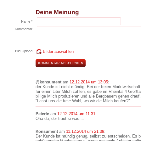
Deine Meinung
Name *
Kommentar
Bild-Upload
Bilder auswählen
@konsument
am
12.12.2014 um 13:05
:
der Kunde ist nicht mündig. Bei der freien Marktwirtscha
für einen Liter Milch zahlen, es gäbe im Rheintal 4 Großf
billige Milch produzieren und alle Bergbauern gehen drau
"Lasst uns die freie Wahl, wo wir die Milch kaufen?"
Peterle
am
12.12.2014 um 11:31
:
Oha du, der traut si was....
Konsument
am
11.12.2014 um 21:09
:
Der Kunde ist mündig genug, selbst zu entscheiden. Es br
schützenden Mechanismus, wenn regionale Anbieter selbs