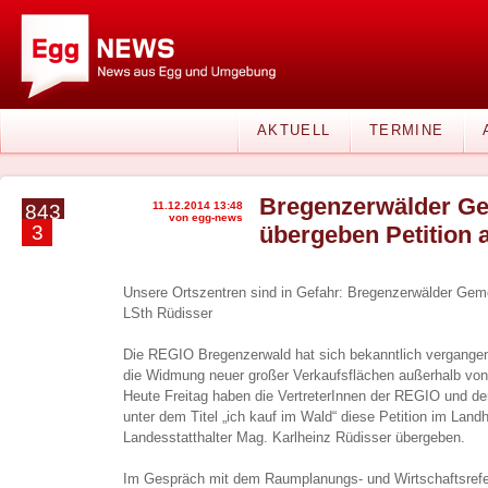
AKTUELL
TERMINE
Bregenzerwälder G
11.12.2014 13:48
843
von egg-news
3
übergeben Petition 
Unsere Ortszentren sind in Gefahr: Bregenzerwälder Gem
LSth Rüdisser
Die REGIO Bregenzerwald hat sich bekanntlich vergangen
die Widmung neuer großer Verkaufsflächen außerhalb vo
Heute Freitag haben die VertreterInnen der REGIO und d
unter dem Titel „ich kauf im Wald“ diese Petition im Landh
Landesstatthalter Mag. Karlheinz Rüdisser übergeben.
Im Gespräch mit dem Raumplanungs- und Wirtschaftsrefe