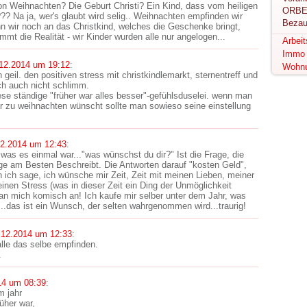
on Weihnachten? Die Geburt Christi? Ein Kind, dass vom heiligen
ORBE
? Na ja, wer's glaubt wird selig.. Weihnachten empfinden wir
Bezau
n wir noch an das Christkind, welches die Geschenke bringt,
mt die Realität - wir Kinder wurden alle nur angelogen...
Arbei
Immo
12.2014 um 19:12
:
Wohn
 geil. den positiven stress mit christkindlemarkt, sternentreff und
ch auch nicht schlimm.
ese ständige "früher war alles besser"-gefühlsduselei. wenn man
nur zu weihnachten wünscht sollte man sowieso seine einstellung
12.2014 um 12:43
:
 was es einmal war..."was wünschst du dir?" Ist die Frage, die
e am Besten Beschreibt. Die Antworten darauf "kosten Geld",
 ich sage, ich wünsche mir Zeit, Zeit mit meinen Lieben, meiner
einen Stress (was in dieser Zeit ein Ding der Unmöglichkeit
an mich komisch an! Ich kaufe mir selber unter dem Jahr, was
,...das ist ein Wunsch, der selten wahrgenommen wird...traurig!
.12.2014 um 12:33
:
alle das selbe empfinden.
.
14 um 08:39
:
m jahr
üher war,