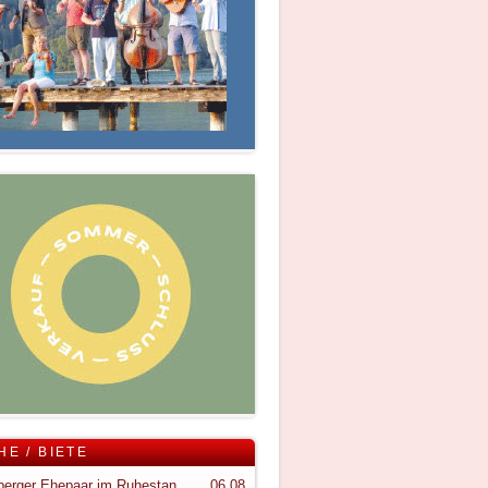
HE / BIETE
Vorarlberger Ehepaar im Ruhestand sucht ruhigen Rückzugsort im Bregenzerwald
06.08.