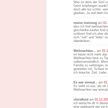
Was ist denn der Sinn v
Geist empfangen wurde??
doch alle nur schön, wen
glauben. Ja und dann kom
meine meinung
am
01.
also ich find weihnachten
geschenke kaufen find i
schlimm find ich eher di
sich "zeit" und "liebe" 
überdenken...
Weihnachten...
am
01.
ist heute nicht mehr das
Weihnachten heut zu Tag
selbstverständlich. Wenn
Familie zu verbringen, k
geworden ist). Schaut m
ich brauche. Zeit, Liebe
Es war einmal...
am
01
Es sieht so aus, als ob 
Weihnachten war einmal
christkind
am
01.12.20
ich wünsche dir in diese
eine weihnacht wie sie fr