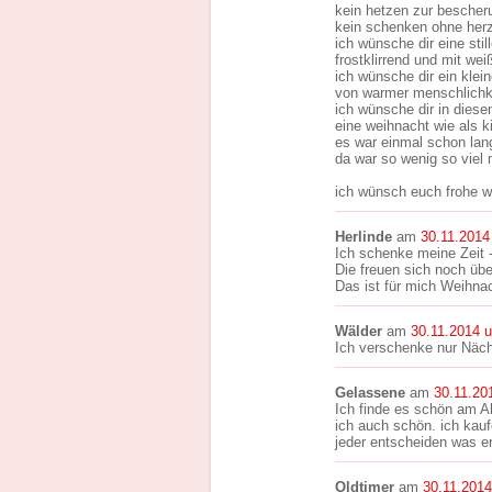
kein hetzen zur bescher
kein schenken ohne herz
ich wünsche dir eine stil
frostklirrend und mit wei
ich wünsche dir ein klei
von warmer menschlichke
ich wünsche dir in diese
eine weihnacht wie als k
es war einmal schon lang
da war so wenig so viel 
ich wünsch euch frohe w
Herlinde
am
30.11.2014
Ich schenke meine Zeit 
Die freuen sich noch üb
Das ist für mich Weihnac
Wälder
am
30.11.2014 
Ich verschenke nur Nächst
Gelassene
am
30.11.20
Ich finde es schön am Ab
ich auch schön. ich kau
jeder entscheiden was er
Oldtimer
am
30.11.201