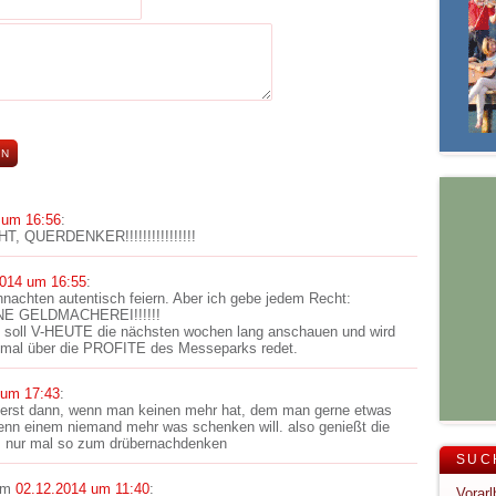
 um 16:56
:
, QUERDENKER!!!!!!!!!!!!!!!!
2014 um 16:55
:
hnachten autentisch feiern. Aber ich gebe jedem Recht:
E GELDMACHEREI!!!!!!
bt soll V-HEUTE die nächsten wochen lang anschauen und wird
mal über die PROFITE des Messeparks redet.
 um 17:43
:
n erst dann, wenn man keinen mehr hat, dem man gerne etwas
nn einem niemand mehr was schenken will. also genießt die
st. nur mal so zum drübernachdenken
SUC
am
02.12.2014 um 11:40
: