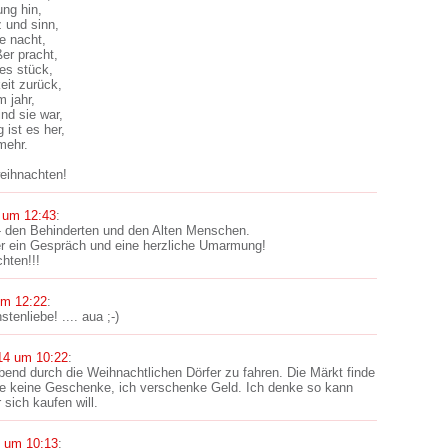
ung hin,
 und sinn,
le nacht,
ßer pracht,
nes stück,
it zurück,
m jahr,
ind sie war,
 ist es her,
mehr.
eihnachten!
 um 12:43
:
- den Behinderten und den Alten Menschen.
er ein Gespräch und eine herzliche Umarmung!
hten!!!
um 12:22
:
enliebe! .... aua ;-)
14 um 10:22
:
end durch die Weihnachtlichen Dörfer zu fahren. Die Märkt finde
fe keine Geschenke, ich verschenke Geld. Ich denke so kann
 sich kaufen will.
4 um 10:13
: