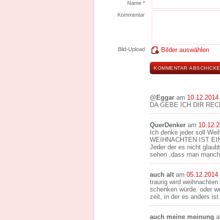
Name *
Kommentar
Bild-Upload
Bilder auswählen
@Eggar
am
10.12.2014
DA GEBE ICH DIR RECHT
QuerDenker
am
10.12.
Ich denke jeder soll Wei
WEIHNACHTEN IST EIN
Jeder der es nicht glau
sehen ,dass man manch
auch alt
am
05.12.2014
traurig wird weihnachte
schenken würde. oder we
zeit, in der es anders i
auch meine meinung