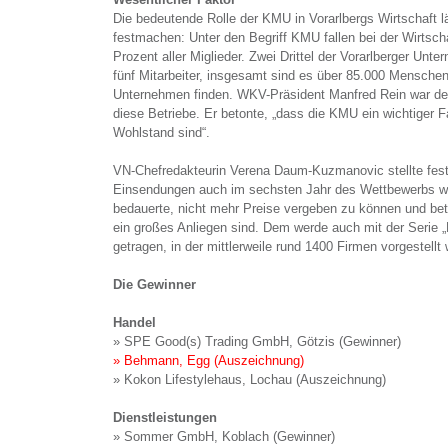
Die bedeutende Rolle der KMU in Vorarlbergs Wirtschaft l
festmachen: Unter den Begriff KMU fallen bei der Wirtsc
Prozent aller Miglieder. Zwei Drittel der Vorarlberger Un
fünf Mitarbeiter, insgesamt sind es über 85.000 Menschen,
Unternehmen finden. WKV-Präsident Manfred Rein war denn
diese Betriebe. Er betonte, „dass die KMU ein wichtiger F
Wohlstand sind“.
VN-Chefredakteurin Verena Daum-Kuzmanovic stellte fest
Einsendungen auch im sechsten Jahr des Wettbewerbs wie
bedauerte, nicht mehr Preise vergeben zu können und be
ein großes Anliegen sind. Dem werde auch mit der Serie
getragen, in der mittlerweile rund 1400 Firmen vorgestellt
Die Gewinner
Handel
» SPE Good(s) Trading GmbH, Götzis (Gewinner)
» Behmann, Egg (Auszeichnung)
» Kokon Lifestylehaus, Lochau (Auszeichnung)
Dienstleistungen
» Sommer GmbH, Koblach (Gewinner)