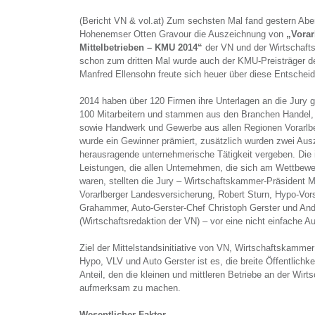
(Bericht VN & vol.at) Zum sechsten Mal fand gestern Aben
Hohenemser Otten Gravour die Auszeichnung von
„Vorar
Mittelbetrieben – KMU 2014“
der VN und der Wirtschafts
schon zum dritten Mal wurde auch der KMU-Preisträger de
Manfred Ellensohn freute sich heuer über diese Entscheid
2014 haben über 120 Firmen ihre Unterlagen an die Jury ge
100 Mitarbeitern und stammen aus den Branchen Handel, 
sowie Handwerk und Gewerbe aus allen Regionen Vorarlber
wurde ein Gewinner prämiert, zusätzlich wurden zwei Au
herausragende unternehmerische Tätigkeit vergeben. Die
Leistungen, die allen Unternehmen, die sich am Wettbewe
waren, stellten die Jury – Wirtschaftskammer-Präsident Ma
Vorarlberger Landesversicherung, Robert Sturn, Hypo-Vor
Grahammer, Auto-Gerster-Chef Christoph Gerster und And
(Wirtschaftsredaktion der VN) – vor eine nicht einfache A
Ziel der Mittelstandsinitiative von VN, Wirtschaftskammer
Hypo, VLV und Auto Gerster ist es, die breite Öffentlichke
Anteil, den die kleinen und mittleren Betriebe an der Wir
aufmerksam zu machen.
Wesentlicher Faktor