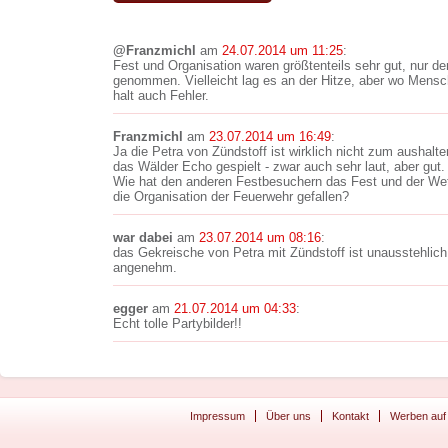
@Franzmichl
am
24.07.2014 um 11:25
:
Fest und Organisation waren größtenteils sehr gut, nur d
genommen. Vielleicht lag es an der Hitze, aber wo Mens
halt auch Fehler.
Franzmichl
am
23.07.2014 um 16:49
:
Ja die Petra von Zündstoff ist wirklich nicht zum aushalt
das Wälder Echo gespielt - zwar auch sehr laut, aber gut.
Wie hat den anderen Festbesuchern das Fest und der Wet
die Organisation der Feuerwehr gefallen?
war dabei
am
23.07.2014 um 08:16
:
das Gekreische von Petra mit Zündstoff ist unausstehlic
angenehm.
egger
am
21.07.2014 um 04:33
:
Echt tolle Partybilder!!
Impressum
Über uns
Kontakt
Werben auf