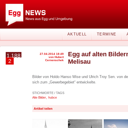
AKTUELL
TERMINE
Egg auf alten Bilder
27.04.2014 18:49
1.188
von Hubert
2
Melisau
Cernenschek
Bilder von Holdo Hanso Wise und Ulrich Troy Sen. von der 
sich zum „Gewerbegebiet“ entwickelte.
STICHWORTE / TAGS
,
Alte Bilder
hubce
Artikel teilen