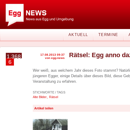
AKTUELL
TERMINE
Rätsel: Egg anno da
17.08.2013 09:37
1.368
von egg-news
6
Wer weiß, aus welchem Jahr dieses Foto stammt? Natürlic
jüngeren Egger, einige Details über dieses Bild, diese Ge
Veranstaltung zu erfahren.
STICHWORTE / TAGS
,
Alte Bilder
Rätsel
Artikel teilen