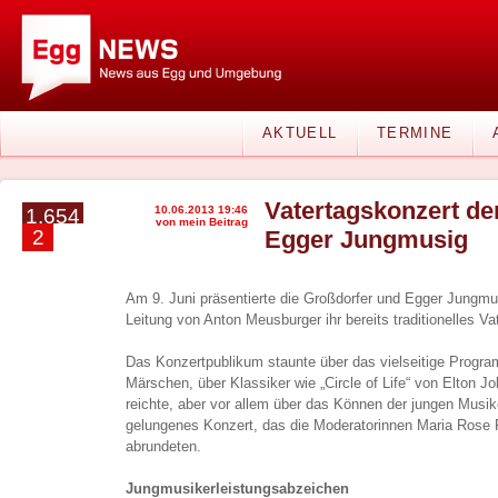
AKTUELL
TERMINE
Vatertagskonzert de
10.06.2013 19:46
1.654
von mein Beitrag
2
Egger Jungmusig
Am 9. Juni präsentierte die Großdorfer und Egger Jungmu
Leitung von Anton Meusburger ihr bereits traditionelles Va
Das Konzertpublikum staunte über das vielseitige Progra
Märschen, über Klassiker wie „Circle of Life“ von Elton Jo
reichte, aber vor allem über das Können der jungen Musik
gelungenes Konzert, das die Moderatorinnen Maria Rose 
abrundeten.
Jungmusikerleistungsabzeichen