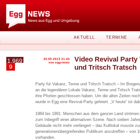
AKTUELL
TERMINE
Video Revival Party
20.05.2013 21:43
1.969
von egg-news
9
und Tritsch Tratsch
Party für Vakanz, Tenne und Tritsch Tratsch – Im Bregen
an die legendären Lokale Vakanz, Tenne und Tritsch Trats
ihre Pforten geschlossen haben. Um die alten Zeiten noc
wurde in Egg eine Revival-Party gefeiert. „V heute“ ist dab
1984 bis 1991: Menschen aus dem ganzen Land strömen 
zum Inbegriff einer alternativen Szene. Nach sieben Jahre
Gebäude nicht mehr verlängert – das Kultlokal musste zu
generationenübergreifendes Publikum anzutreffen – von 18
vorhanden.