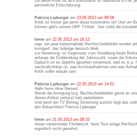
Ob diese Kritik für dich konstruktiv ist überlasse ich dir, j
persönliche Einschätzung.
Patricia Lipburger
am
23.05.2013 um 09:58
:
Kritik ist immer gut wenn diese konstruktiv ist! Und um Be
können gibt's unsere ORF TVthek - hier steht die komple
hmm
am
22.05.2013 um 16:12
:
naja, ein paar katastrophale Rechtschreibfehler wurden j
korrigiert. das holprige deutsch blieb.
zur Verwirrung: im Gegensatz zum Vorarlberg-heute Beitra
anfangs die Einblendung der Jahreszahl, sowie die Ankün
Dadurch ist es objektiv gesehen verwirrend, weil es (v.a. 
nachvollziehbar ist, was Archivaufnahmen und was Aufna
Kritik sollte erlaubt sein.
Patricia Lipburger
am
22.05.2013 um 14:01
:
Hallo hmm ohne Namen!
Werde die Anregung bzg. Rechtschreibfehler gerne an unse
diesen Artikel verfasst hat) weiterleiten.
Und wenn ein TV Beitrag Verwirrung auslöst liegt das viel
des Betrachters! Patricia Lipburger
hmm
am
21.05.2013 um 08:33
:
etwas verwirrender Filmbericht. beim Text einige Rechtsc
eigentlich nicht gewohnt...