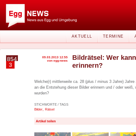
AKTUELL
TERMINE
Bildrätsel: Wer kan
09.03.2013 12:55
854
von egg-news
3
erinnern?
Welche(r) mittlerweile ca. 28 (plus / minus 3 Jahre) Jahre
an die Entstehung dieser Bilder erinnern und / oder weiß
wurden?
STICHWORTE / TAGS
,
Bilder
Rätsel
Artikel teilen