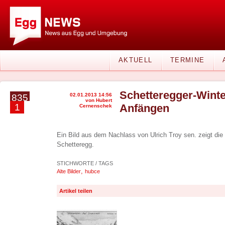
AKTUELL
TERMINE
Schetteregger-Winte
02.01.2013 14:56
835
von Hubert
1
Anfängen
Cernenschek
Ein Bild aus dem Nachlass von Ulrich Troy sen. zeigt die 
Schetteregg.
STICHWORTE / TAGS
,
Alte Bilder
hubce
Artikel teilen