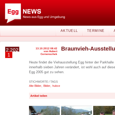
AKTUELL
TERMINE
Braunvieh-Ausstell
13.10.2012 08:42
2.202
von Hubert
1
Cernenschek
Heute findet die Viehausstellung Egg hinter der Parkhalle s
innerhalb sieben Jahren verändert, ist wohl auch auf dies
Egg 2005 gut zu sehen.
STICHWORTE / TAGS
,
,
Alte Bilder
Bilder
hubce
Artikel teilen