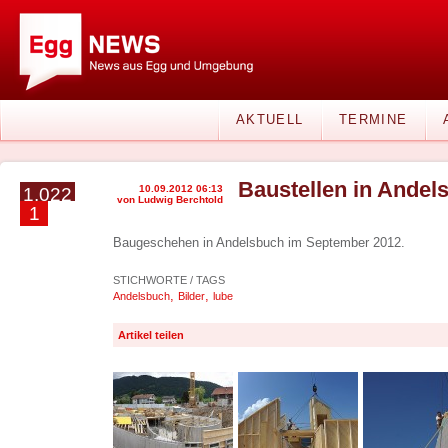
AKTUELL
TERMINE
Baustellen in Andel
10.09.2012 06:13
1.022
von Ludwig Berchtold
1
Baugeschehen in Andelsbuch im September 2012.
STICHWORTE / TAGS
,
,
Andelsbuch
Bilder
lube
Artikel teilen