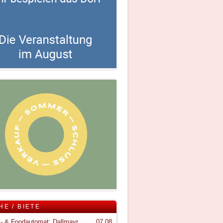
HE / BIETE
Snack- & Foodautomat; Dallmayr S150
07.08.