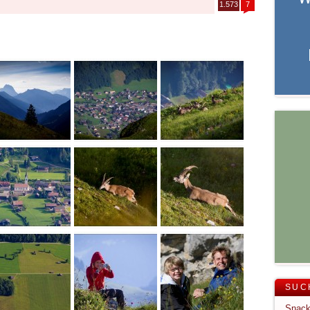
1.573
7
SUC