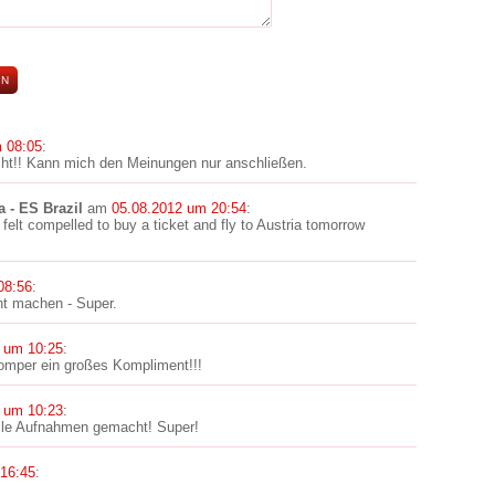
 08:05
:
icht!! Kann mich den Meinungen nur anschließen.
a - ES Brazil
am
05.08.2012 um 20:54
:
 felt compelled to buy a ticket and fly to Austria tomorrow
08:56
:
ht machen - Super.
 um 10:25
:
omper ein großes Kompliment!!!
 um 10:23
:
olle Aufnahmen gemacht! Super!
16:45
: