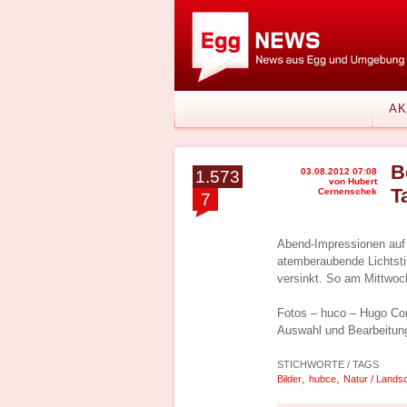
AK
B
03.08.2012 07:08
1.573
von Hubert
T
Cernenschek
7
Abend-Impressionen auf d
atemberaubende Lichtst
versinkt. So am Mittwoc
Fotos – huco – Hugo C
Auswahl und Bearbeitun
STICHWORTE / TAGS
,
,
Bilder
hubce
Natur / Landsc