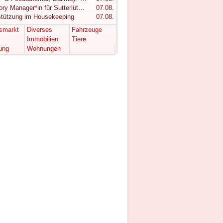
Category Manager*in für Sutterlüty gesucht
07.08.
stützung im Housekeeping
07.08.
tsmarkt
Diverses
Fahrzeuge
Immobilien
Tiere
ung
Wohnungen