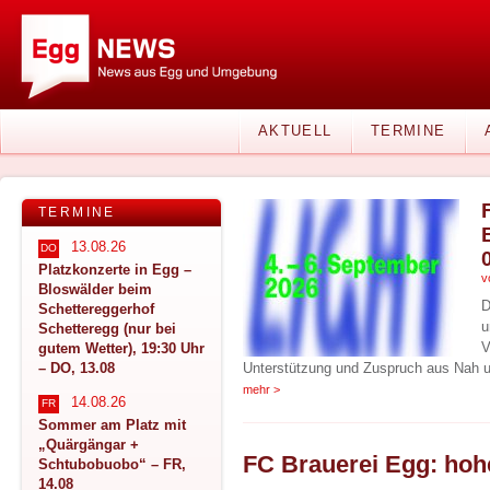
AKTUELL
TERMINE
TERMINE
13.08.26
DO
Platzkonzerte in Egg –
v
Bloswälder beim
D
Schettereggerhof
u
Schetteregg (nur bei
V
gutem Wetter), 19:30 Uhr
– DO, 13.08
Unterstützung und Zuspruch aus Nah u
mehr >
14.08.26
FR
Sommer am Platz mit
„Quärgängar +
Schtubobuobo“ – FR,
14.08