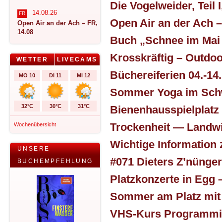
14.08.26
FR
Open Air an der Ach – FR,
14.08
WETTER
LIVECAMS
MO 10
DI 11
MI 12
32°C
30°C
31°C
Wochenübersicht
UNSERE
BUCHEMPFEHLUNG