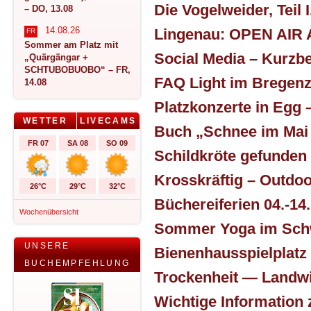
– DO, 13.08
14.08.26
FR
Sommer am Platz mit
„Quärgängar +
SCHTUBOBUOBO“ – FR,
14.08
WETTER
LIVECAMS
FR 07
SA 08
SO 09
Schildkröte gefunden
26°C
29°C
32°C
Wochenübersicht
UNSERE
BUCHEMPFEHLUNG