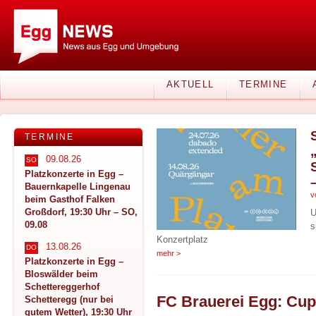
AKTUELL
TERMINE
TERMINE
09.08.26
SO
Platzkonzerte in Egg –
Bauernkapelle Lingenau
v
beim Gasthof Falken
Großdorf, 19:30 Uhr – SO,
U
09.08
s
Konzertplatz
13.08.26
DO
mehr >
Platzkonzerte in Egg –
Bloswälder beim
Schettereggerhof
Schetteregg (nur bei
gutem Wetter), 19:30 Uhr