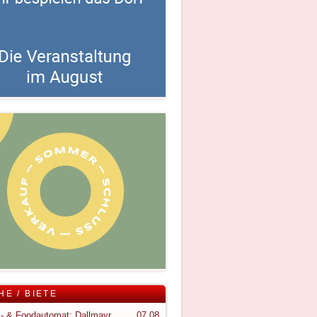
HE / BIETE
Snack- & Foodautomat; Dallmayr S150
07.08.