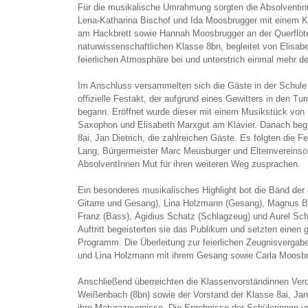
Für die musikalische Umrahmung sorgten die Absolventi
Lena-Katharina Bischof und Ida Moosbrugger mit einem Kl
am Hackbrett sowie Hannah Moosbrugger an der Querflöte
naturwissenschaftlichen Klasse 8bn, begleitet von Elisabe
feierlichen Atmosphäre bei und unterstrich einmal mehr d
Im Anschluss versammelten sich die Gäste in der Schul
offizielle Festakt, der aufgrund eines Gewitters in den Tu
begann. Eröffnet wurde dieser mit einem Musikstück vo
Saxophon und Elisabeth Marxgut am Klavier. Danach beg
8ai, Jan Dietrich, die zahlreichen Gäste. Es folgten die F
Lang, Bürgermeister Marc Meusburger und Elternvereinso
AbsolventInnen Mut für ihren weiteren Weg zusprachen.
Ein besonderes musikalisches Highlight bot die Band der 
Gitarre und Gesang), Lina Holzmann (Gesang), Magnus 
Franz (Bass), Ägidius Schatz (Schlagzeug) und Aurel Scher
Auftritt begeisterten sie das Publikum und setzten einen
Programm. Die Überleitung zur feierlichen Zeugnisvergab
und Lina Holzmann mit ihrem Gesang sowie Carla Moosbr
Anschließend überreichten die Klassenvorständinnen Vero
Weißenbach (8bn) sowie der Vorstand der Klasse 8ai, Jan
ihre Maturazeugnisse. Die Ergebnisse der Schülerinnen 