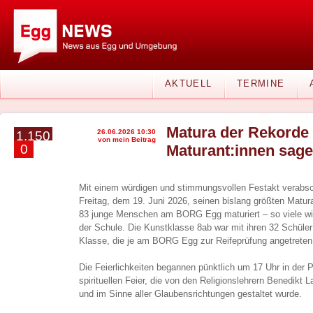
AKTUELL
TERMINE
Matura der Rekorde 
26.06.2026 10:30
1.150
von mein Beitrag
0
Maturant:innen sage
Mit einem würdigen und stimmungsvollen Festakt verab
Freitag, dem 19. Juni 2026, seinen bislang größten Matur
83 junge Menschen am BORG Egg maturiert – so viele wie
der Schule. Die Kunstklasse 8ab war mit ihren 32 Schüler
Klasse, die je am BORG Egg zur Reifeprüfung angetreten 
Die Feierlichkeiten begannen pünktlich um 17 Uhr in der P
spirituellen Feier, die von den Religionslehrern Benedikt
und im Sinne aller Glaubensrichtungen gestaltet wurde.