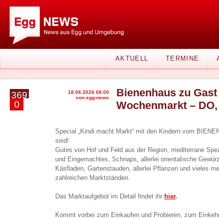
AKTUELL
TERMINE
Bienenhaus zu Gast
18.06.2026 08:00
369
von egg-news
0
Wochenmarkt – DO, 
Special „Kindi macht Markt“ mit den Kindern vom BIENE
seid!
Gutes von Hof und Feld aus der Region, mediterrane Spez
und Eingemachtes, Schnaps, allerlei orientalische Gewürz
Käsfladen, Gartenstauden, allerlei Pflanzen und vieles m
zahlreichen Marktständen.
Das Marktaufgebot im Detail findet ihr
hier
.
Kommt vorbei zum Einkaufen und Probieren, zum Einkehr