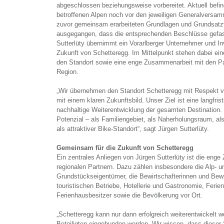
abgeschlossen beziehungsweise vorbereitet. Aktuell befin
betroffenen Alpen noch vor den jeweiligen Generalversam
zuvor gemeinsam erarbeiteten Grundlagen und Grundsatz
ausgegangen, dass die entsprechenden Beschlüsse gefas
Sutterlüty übernimmt ein Vorarlberger Unternehmer und Inv
Zukunft von Schetteregg. Im Mittelpunkt stehen dabei eine
den Standort sowie eine enge Zusammenarbeit mit den Par
Region.
„Wir übernehmen den Standort Schetteregg mit Respekt v
mit einem klaren Zukunftsbild. Unser Ziel ist eine langfris
nachhaltige Weiterentwicklung der gesamten Destination.
Potenzial – als Familiengebiet, als Naherholungsraum, al
als attraktiver Bike-Standort“, sagt Jürgen Sutterlüty.
Gemeinsam für die Zukunft von Schetteregg
Ein zentrales Anliegen von Jürgen Sutterlüty ist die eng
regionalen Partnern. Dazu zählen insbesondere die Alp- un
Grundstückseigentümer, die Bewirtschafterinnen und Bewi
touristischen Betriebe, Hotellerie und Gastronomie, Feri
Ferienhausbesitzer sowie die Bevölkerung vor Ort.
„Schetteregg kann nur dann erfolgreich weiterentwickelt w
Beteiligten eingebunden werden. Wir wissen, dass dieser 