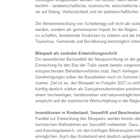
berührt – landwirtschaftliche, touristische, wirtschaftlic
wir auf Dialog, Verlässlichkeit und ein partnerschaftliches 
Die Weiterentwicklung von Schetteregg soll nicht als isoli
werden, sondern als gemeinsamer Impuls für die Region. 
zu schaffen, bestehende Strukturen zu stärken und die In
Tourismus, Gemeinde und Bevölkerung bestmöglich mitein
Bikepark als zentraler Entwicklungsschritt
Ein wesentlicher Bestandteil der Neuausrichtung ist der g
Einreichung für den Bau der Trails wurde bereits vorgeno
entsprechenden Behördenverfahren statt. Nach Vorliegen d
Genehmigungen sollen die Bauarbeiten noch im Sommer 
starten. Ziel ist es, den Bikepark im Frühjahr 2027 zu erö
künftig deutlich stärker als Ganzjahresdestination position
einem hochwertigen, familiennahen und naturverträgliche
anspricht und die touristische Wertschöpfung in der Regio
Investitionen in Kinderland, Sessellift und Beschneiu
Parallel zur Entwicklung des Bikeparks werden bereits di
technischen Maßnahmen am Sessellift vorbereitet. Dazu 
und Ausstiegsbereich, um den künftigen Biketransport mi
ermöglichen. Auch das Kinderland wird deutlich aufgewert