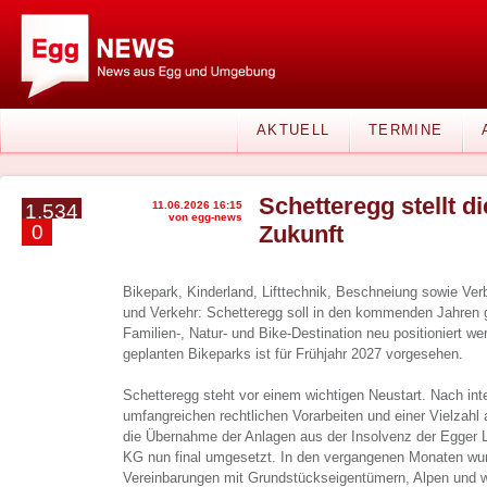
AKTUELL
TERMINE
Schetteregg stellt d
11.06.2026 16:15
1.534
von egg-news
0
Zukunft
Bikepark, Kinderland, Lifttechnik, Beschneiung sowie Ver
und Verkehr: Schetteregg soll in den kommenden Jahren ge
Familien-, Natur- und Bike-Destination neu positioniert w
geplanten Bikeparks ist für Frühjahr 2027 vorgesehen.
Schetteregg steht vor einem wichtigen Neustart. Nach in
umfangreichen rechtlichen Vorarbeiten und einer Vielzahl
die Übernahme der Anlagen aus der Insolvenz der Egger L
KG nun final umgesetzt. In den vergangenen Monaten wur
Vereinbarungen mit Grundstückseigentümern, Alpen und we