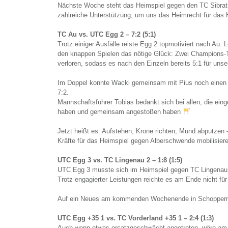
Nächste Woche steht das Heimspiel gegen den TC Sibratsg
zahlreiche Unterstützung, um uns das Heimrecht für das H
TC Au vs. UTC Egg 2 – 7:2 (5:1)
Trotz einiger Ausfälle reiste Egg 2 topmotiviert nach Au. L
den knappen Spielen das nötige Glück: Zwei Champions-
verloren, sodass es nach den Einzeln bereits 5:1 für uns
Im Doppel konnte Wacki gemeinsam mit Pius noch einen 
7:2.
Mannschaftsführer Tobias bedankt sich bei allen, die ein
haben und gemeinsam angestoßen haben
Jetzt heißt es: Aufstehen, Krone richten, Mund abputzen
Kräfte für das Heimspiel gegen Alberschwende mobilisier
UTC Egg 3 vs. TC Lingenau 2 – 1:8 (1:5)
UTC Egg 3 musste sich im Heimspiel gegen TC Lingenau 
Trotz engagierter Leistungen reichte es am Ende nicht für
Auf ein Neues am kommenden Wochenende in Schopper
UTC Egg +35 1 vs. TC Vorderland +35 1 – 2:4 (1:3)
Auch wenn etwas ersatzgeschwächt angetreten, wäre a