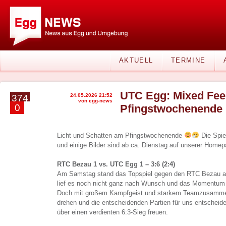
AKTUELL
TERMINE
UTC Egg: Mixed Fee
24.05.2026 21:52
374
von egg-news
0
Pfingstwochenende
Licht und Schatten am Pfingstwochenende
Die Spie
und einige Bilder sind ab ca. Dienstag auf unserer Homep
RTC Bezau 1 vs. UTC Egg 1 – 3:6 (2:4)
Am Samstag stand das Topspiel gegen den RTC Bezau 
lief es noch nicht ganz nach Wunsch und das Momentum l
Doch mit großem Kampfgeist und starkem Teamzusammenh
drehen und die entscheidenden Partien für uns entscheid
über einen verdienten 6:3-Sieg freuen.