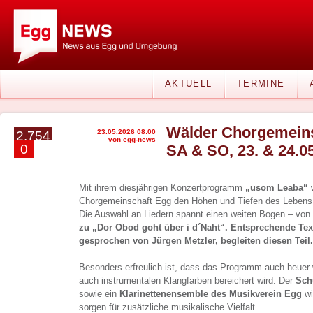
AKTUELL
TERMINE
Wälder Chorgemeins
23.05.2026 08:00
2.754
von egg-news
0
SA & SO, 23. & 24.0
Mit ihrem diesjährigen Konzertprogramm
„usom Leaba“
w
Chorgemeinschaft Egg den Höhen und Tiefen des Lebens
Die Auswahl an Liedern spannt einen weiten Bogen – von
zu „Dor Obod goht über i d´Naht“. Entsprechende Tex
gesprochen von Jürgen Metzler, begleiten diesen Teil.
Besonders erfreulich ist, dass das Programm auch heuer
auch instrumentalen Klangfarben bereichert wird: Der
Sch
sowie ein
Klarinettenensemble des Musikverein Egg
w
sorgen für zusätzliche musikalische Vielfalt.