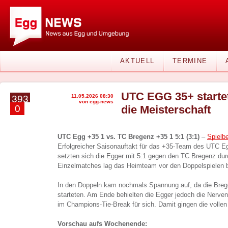
AKTUELL
TERMINE
UTC EGG 35+ startet
11.05.2026 08:30
393
von egg-news
0
die Meisterschaft
UTC Egg +35 1 vs. TC Bregenz +35 1 5:1 (3:1)
–
Spielbe
Erfolgreicher Saisonauftakt für das +35-Team des UTC
setzten sich die Egger mit 5:1 gegen den TC Bregenz durc
Einzelmatches lag das Heimteam vor den Doppelspielen b
In den Doppeln kam nochmals Spannung auf, da die Brege
starteten. Am Ende behielten die Egger jedoch die Nerve
im Champions-Tie-Break für sich. Damit gingen die vollen
Vorschau aufs Wochenende: