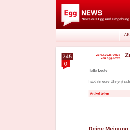
AK
Z
29.03.2026 00:37
245
von egg-news
0
Hallo Leute:
habt ihr eure Uhr(en) s
Artikel teilen
Deine Meinung