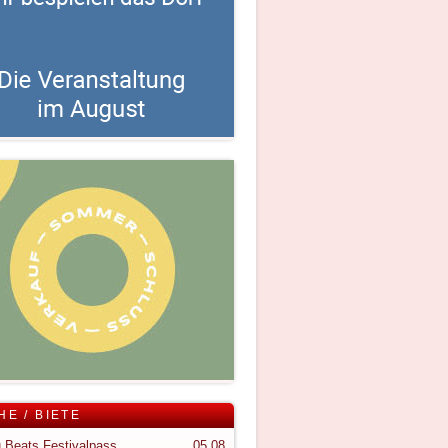
HE / BIETE
 Beats Festivalpass
05.08.