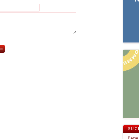
SUC
Bezau