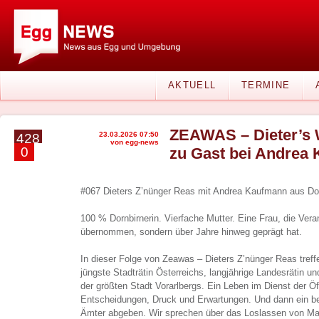
AKTUELL
TERMINE
ZEAWAS – Dieter’s 
23.03.2026 07:50
428
von egg-news
0
zu Gast bei Andrea
#067 Dieters Z’nünger Reas mit Andrea Kaufmann aus Do
100 % Dornbirnerin. Vierfache Mutter. Eine Frau, die Vera
übernommen, sondern über Jahre hinweg geprägt hat.
In dieser Folge von Zeawas – Dieters Z’nünger Reas tref
jüngste Stadträtin Österreichs, langjährige Landesrätin u
der größten Stadt Vorarlbergs. Ein Leben im Dienst der Öff
Entscheidungen, Druck und Erwartungen. Und dann ein bewu
Ämter abgeben. Wir sprechen über das Loslassen von Ma