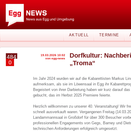
AKTUELL
TERMINE
Dorfkultur: Nachber
19.03.2026 10:02
484
von egg-news
0
„Troma“
Im Jahr 2024 wurden wir auf die Kabarettisten Markus Lin
aufmerksam, als sie im Löwensaal in Egg ihr Kabarettpro
Begeistert von ihrer Darbietung haben wir kurz darauf d
gebucht, das im Herbst 2025 Premiere feierte.
Herzlich willkommen zu unserer 40. Veranstaltung! Wir fr
schnell ausverkauft waren. Vergangenen Freitag (14.03.2
Landammannsaal in Großdorf für über 300 Besucher vorbe
professionellen Engagements von Gegs, Barney und Diet
technischen Anforderungen erfolgreich umgesetzt.