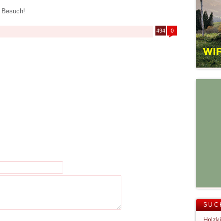
n Besuch!
494
0
SUC