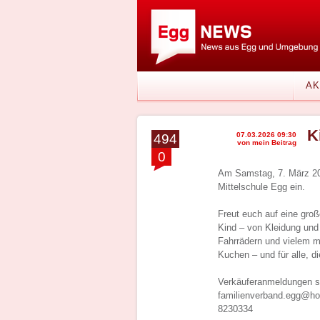
AK
K
07.03.2026 09:30
494
von mein Beitrag
0
Am Samstag, 7. März 202
Mittelschule Egg ein.
Freut euch auf eine gr
Kind – von Kleidung und
Fahrrädern und vielem m
Kuchen – und für alle, d
Verkäuferanmeldungen si
familienverband.egg@hot
8230334