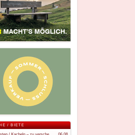
HE / BIETE
Holzkisten / Kacheln – zu verschenken
06.08.