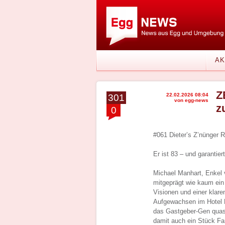
AK
Z
22.02.2026 08:04
301
von egg-news
z
0
#061 Dieter’s Z’nünger 
Er ist 83 – und garantier
Michael Manhart, Enkel v
mitgeprägt wie kaum ein 
Visionen und einer klare
Aufgewachsen im Hotel Hi
das Gastgeber-Gen quasi
damit auch ein Stück Fa