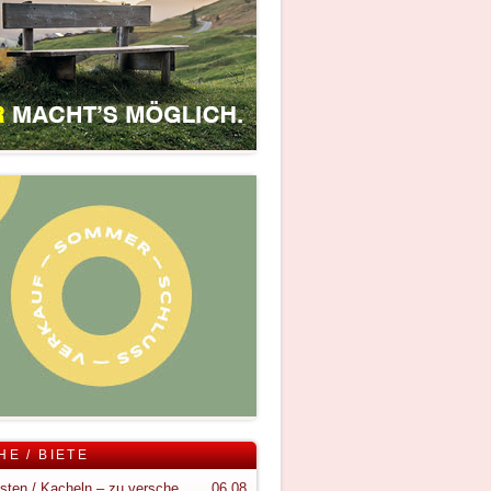
HE / BIETE
Holzkisten / Kacheln – zu verschenken
06.08.