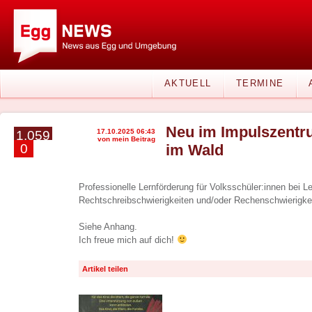
AKTUELL
TERMINE
Neu im Impulszentru
17.10.2025 06:43
1.059
von mein Beitrag
0
im Wald
Professionelle Lernförderung für Volksschüler:innen bei L
Rechtschreibschwierigkeiten und/oder Rechenschwierigke
Siehe Anhang.
Ich freue mich auf dich!
Artikel teilen