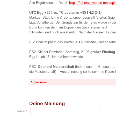
Alle Ergebnisse im Detail:
https://alberschwende.tennisp
UTC Egg +35 I vs. TC Lustenau +35 I 4:2 (3:1)
Markus, Säbl, Birne & Boris, super gespielt! Viertes Spiel
Liga Vorarlbergs. Der Grundstein für den Sieg wurde in den
Boris konnten dann im Doppel den Sack zumachen!
3 Runden sind noch ausständig! Nächster Gegner: Lauter
PS: Endlich passt das Wetter ->
Clubabend
, diesen Mit
PS2: Kleiner Reminder: Samstag, 21.06
großer Finaltag
Egg I – ab 13 Uhr in Alberschwende
PS3:
Gotthard-Meisterschaft
findet heuer in Hittisau stat
die Meisterschaft) – Ausschreibung sollte somit in Kürz
Artikel teilen
Deine Meinung
Name *