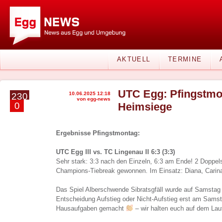
AKTUELL
TERMINE
UTC Egg: Pfingstmon
10.06.2025 12:18
230
von egg-news
0
Heimsiege
Ergebnisse Pfingstmontag:
UTC Egg III vs. TC Lingenau II 6:3 (3:3)
Sehr stark: 3:3 nach den Einzeln, 6:3 am Ende! 2 Doppel
Champions-Tiebreak gewonnen. Im Einsatz: Diana, Carina,
Das Spiel Alberschwende Sibratsgfäll wurde auf Samstag v
Entscheidung Aufstieg oder Nicht-Aufstieg erst am Samsta
Hausaufgaben gemacht
– wir halten euch auf dem La