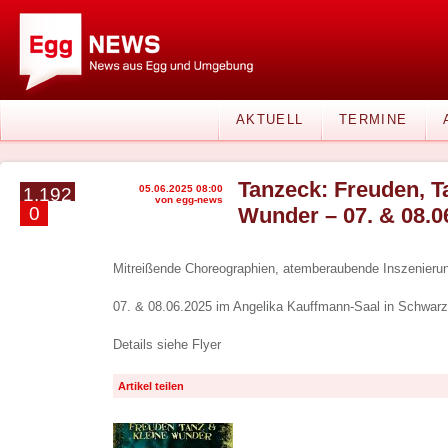
AKTUELL
TERMINE
Tanzeck: Freuden, T
05.06.2025 08:00
1.192
von egg-news
0
Wunder – 07. & 08.0
Mitreißende Choreographien, atemberaubende Inszenierun
07. & 08.06.2025 im Angelika Kauffmann-Saal in Schwar
Details siehe Flyer
Artikel teilen