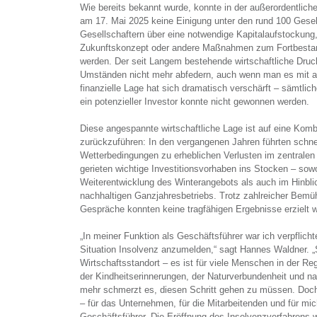
Wie bereits bekannt wurde, konnte in der außerordentlic
am 17. Mai 2025 keine Einigung unter den rund 100 Gesel
Gesellschaftern über eine notwendige Kapitalaufstockung,
Zukunftskonzept oder andere Maßnahmen zum Fortbestan
werden. Der seit Langem bestehende wirtschaftliche Druck
Umständen nicht mehr abfedern, auch wenn man es mit all
finanzielle Lage hat sich dramatisch verschärft – sämtlic
ein potenzieller Investor konnte nicht gewonnen werden.
Diese angespannte wirtschaftliche Lage ist auf eine Kom
zurückzuführen: In den vergangenen Jahren führten schn
Wetterbedingungen zu erheblichen Verlusten im zentralen 
gerieten wichtige Investitionsvorhaben ins Stocken – sowo
Weiterentwicklung des Winterangebots als auch im Hinbli
nachhaltigen Ganzjahresbetriebs. Trotz zahlreicher Bemü
Gespräche konnten keine tragfähigen Ergebnisse erzielt 
„In meiner Funktion als Geschäftsführer war ich verpflich
Situation Insolvenz anzumelden,“ sagt Hannes Waldner. „S
Wirtschaftsstandort – es ist für viele Menschen in der Re
der Kindheitserinnerungen, der Naturverbundenheit und na
mehr schmerzt es, diesen Schritt gehen zu müssen. Doch
– für das Unternehmen, für die Mitarbeitenden und für mic
Geschäftsführer. Die Eröffnung des Insolvenzverfahrens w