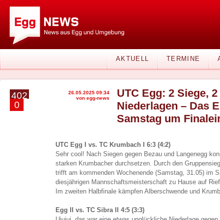
AKTUELL
TERMINE
UTC Egg: 2 Siege, 2
26.05.2025 09:34
402
von egg-news
0
Niederlagen – Das E
Samstag um Finalei
UTC Egg I vs. TC Krumbach I 6:3 (4:2)
Sehr cool! Nach Siegen gegen Bezau und Langenegg konn
starken Krumbacher durchsetzen. Durch den Gruppensieg
trifft am kommenden Wochenende (Samstag, 31.05) im Sp
diesjährigen Mannschaftsmeisterschaft zu Hause auf Rie
Im zweiten Halbfinale kämpfen Alberschwende und Krumb
Egg II vs. TC Sibra II 4:5 (3:3)
Uiuiui, das war eine etwas unglückliche Niederlage gegen 