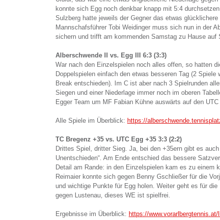
konnte sich Egg noch denkbar knapp mit 5:4 durchsetzen,
Sulzberg hatte jeweils der Gegner das etwas glückliche
Mannschafsführer Tobi Weidinger muss sich nun in der A
sichern und trifft am kommenden Samstag zu Hause auf
Alberschwende II vs. Egg III 6:3 (3:3)
War nach den Einzelspielen noch alles offen, so hatten d
Doppelspielen einfach den etwas besseren Tag (2 Spiele 
Break entschieden). Im C ist aber nach 3 Spielrunden all
Siegen und einer Niederlage immer noch im oberen Tabelle
Egger Team um MF Fabian Kühne auswärts auf den UTC 
Alle Spiele im Überblick:
https://alberschwende.tennispl
TC Bregenz +35 vs. UTC Egg +35 3:3 (2:2)
Drittes Spiel, dritter Sieg. Ja, bei den +35ern gibt es au
Unentschieden“. Am Ende entschied das bessere Satzver
Detail am Rande: in den Einzelspielen kam es zu einem 
Reimaier konnte sich gegen Benny Gschließer für die Vor
und wichtige Punkte für Egg holen. Weiter geht es für di
gegen Lustenau, dieses WE ist spielfrei.
Ergebnisse im Überblick:
https://www.vorarlbergtennis.at/