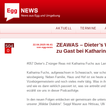
AKTUELL
TERMINE
ZEAWAS – Dieter’s 
22.04.2025 06:41
504
von egg-news
0
zu Gast bei Kathari
#057 Dieter’s Z’nünger Reas mit Katharina Fuchs aus La
Katharina Fuchs, aufgewachsen in Schwarzach, war schon
wissbegierig. Neben Familie, Haus und Hof ist sie heute al
Vizebürgermeisterin und noch vieles mehr tätig. Was in i
und wie es dann wirklich passiert ist, was sie antreibt un
erzählt sie uns in dieser Podcastfolge.
In den neuen Folgen entdecken wir gemeinsam die unters
unserer „Wäldar Dialekte“. Seppl Maurer aus Hittisau, Ulli