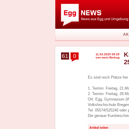
AK
K
11.03.2025 09:29
61
0
von mein Beitrag
2
Es sind noch Plätze frei
1. Termin: Freitag, 21.M
2. Termin: Freitag, 28.M
Ort: Egg, Gymnasium (W
Volkshochschule Brege
Tel. 05574/525240 oder 
Die genaue Kursbeschrei
Artikel teilen