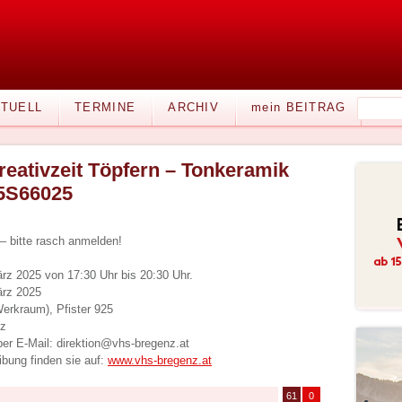
TUELL
TERMINE
ARCHIV
mein BEITRAG
reativzeit Töpfern – Tonkeramik
5S66025
 – bitte rasch anmelden!
ärz 2025 von 17:30 Uhr bis 20:30 Uhr.
ärz 2025
erkraum), Pfister 925
nz
per E-Mail: direktion@vhs-bregenz.at
bung finden sie auf:
www.vhs-bregenz.at
61
0