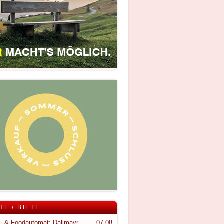
HE / BIETE
Snack- & Foodautomat; Dallmayr S150
07.08.