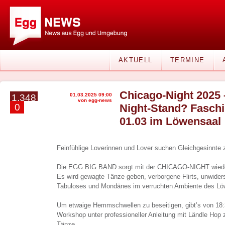
AKTUELL
TERMINE
Chicago-Night 2025 
01.03.2025 09:00
1.348
von egg-news
0
Night-Stand? Fasch
01.03 im Löwensaal
Feinfühlige Loverinnen und Lover suchen Gleichgesinnte
Die EGG BIG BAND sorgt mit der CHICAGO-NIGHT wieder
Es wird gewagte Tänze geben, verborgene Flirts, unwiderst
Tabuloses und Mondänes im verruchten Ambiente des Lö
Um etwaige Hemmschwellen zu beseitigen, gibt’s von 18:
Workshop unter professioneller Anleitung mit Ländle Hop 
Tänze.