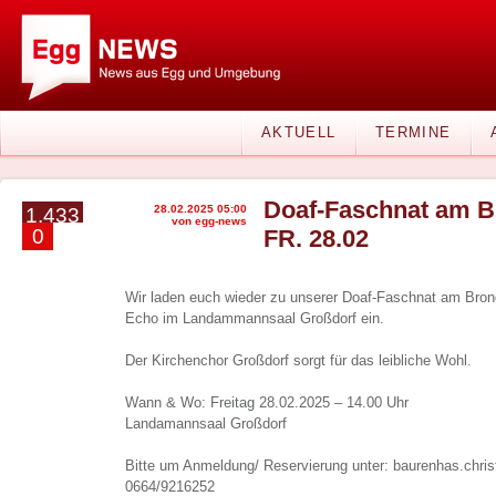
AKTUELL
TERMINE
Doaf-Faschnat am Br
28.02.2025 05:00
1.433
von egg-news
0
FR. 28.02
Wir laden euch wieder zu unserer Doaf-Faschnat am Bron
Echo im Landammannsaal Großdorf ein.
Der Kirchenchor Großdorf sorgt für das leibliche Wohl.
Wann & Wo: Freitag 28.02.2025 – 14.00 Uhr
Landamannsaal Großdorf
Bitte um Anmeldung/ Reservierung unter: baurenhas.chri
0664/9216252