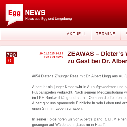
AKTUELL
TERMINE
ZEAWAS – Dieter’s 
20.01.2025 14:19
790
von egg-news
0
zu Gast bei Dr. Albe
#054 Dieter’s Z’nünger Reas mit Dr. Albert Lingg aus Au (
Albert ist als junger Kronenwirt in Au aufgewachsen und hat
Fußballspielen verbracht. Nach seinem Medizinstudium wa
im LKH Rankweil tätig und hat als Obmann die Telefonsee
Albert gibt uns spannende Einblicke in sein Leben und er
einen Sinn im Leben zu haben.
In seiner Folge hören wir von Albert’s Band R.T.F.M einen 
gesungen auf Wälderisch: „Lass mi in Ruah“.