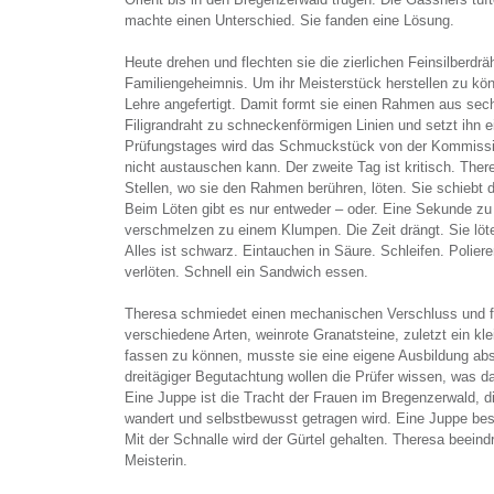
machte einen Unterschied. Sie fanden eine Lösung.
Heute drehen und flechten sie die zierlichen Feinsilberdrä
Familiengeheimnis. Um ihr Meisterstück herstellen zu kön
Lehre angefertigt. Damit formt sie einen Rahmen aus sech
Filigrandraht zu schneckenförmigen Linien und setzt ihn 
Prüfungstages wird das Schmuckstück von der Kommissio
nicht austauschen kann. Der zweite Tag ist kritisch. The
Stellen, wo sie den Rahmen berühren, löten. Sie schiebt
Beim Löten gibt es nur entweder – oder. Eine Sekunde zu
verschmelzen zu einem Klumpen. Die Zeit drängt. Sie löt
Alles ist schwarz. Eintauchen in Säure. Schleifen. Polier
verlöten. Schnell ein Sandwich essen.
Theresa schmiedet einen mechanischen Verschluss und fas
verschiedene Arten, weinrote Granatsteine, zuletzt ein k
fassen zu können, musste sie eine eigene Ausbildung ab
dreitägiger Begutachtung wollen die Prüfer wissen, was da
Eine Juppe ist die Tracht der Frauen im Bregenzerwald, d
wandert und selbstbewusst getragen wird. Eine Juppe bes
Mit der Schnalle wird der Gürtel gehalten. Theresa beein
Meisterin.