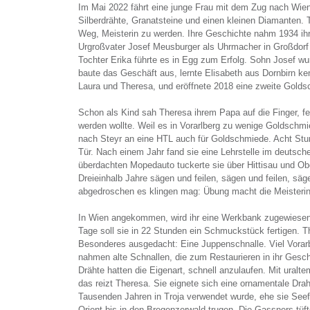
Im Mai 2022 fährt eine junge Frau mit dem Zug nach Wien
Silberdrähte, Granatsteine und einen kleinen Diamanten.
Weg, Meisterin zu werden. Ihre Geschichte nahm 1934 ihr
Urgroßvater Josef Meusburger als Uhrmacher in Großdorf
Tochter Erika führte es in Egg zum Erfolg. Sohn Josef w
baute das Geschäft aus, lernte Elisabeth aus Dornbirn k
Laura und Theresa, und eröffnete 2018 eine zweite Gold
Schon als Kind sah Theresa ihrem Papa auf die Finger, fe
werden wollte. Weil es in Vorarlberg zu wenige Goldschmi
nach Steyr an eine HTL auch für Goldschmiede. Acht Stu
Tür. Nach einem Jahr fand sie eine Lehrstelle im deutsc
überdachten Mopedauto tuckerte sie über Hittisau und O
Dreieinhalb Jahre sägen und feilen, sägen und feilen, säg
abgedroschen es klingen mag: Übung macht die Meisterin
In Wien angekommen, wird ihr eine Werkbank zugewiesen
Tage soll sie in 22 Stunden ein Schmuckstück fertigen. T
Besonderes ausgedacht: Eine Juppenschnalle. Viel Vorarbe
nahmen alte Schnallen, die zum Restaurieren in ihr Gesch
Drähte hatten die Eigenart, schnell anzulaufen. Mit ural
das reizt Theresa. Sie eignete sich eine ornamentale Drah
Tausenden Jahren in Troja verwendet wurde, ehe sie Se
Orient bis in den Bregenzerwald trugen. Die Gassners tüft