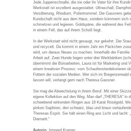
Jede Juppenschnalle, die sie oder ihr Vater für ihre Kundinn
Werkstatt ist exzellent ausgestattet: Ultraschall, Dampfre
Versilberung, Rhodium, Poliertrommel. Die Gassners geb
Kundschaft nicht aus dem Haus, sondern kümmern sich s
schmelzen und legieren. Goldspäne, die während des Fei
in einem Fell, das auf ihrem Schoß liegt.
In der Werkstatt wird nicht gesaugt, nur gekehrt. Der Sta
und recycelt. Da kommt in einem Jahr ein Päckchen zu
wird, um daraus Neues zu machen. Innerhalb der Familie t
Arbeit auf. Zwei Hunde liegen unter drei Werkbänken (sc
übernimmt die Büroarbeiten, Laura ist für Marketing und V
einem kreativen Prozess: vom Schaufensterdekorieren üb
Füttern der sozialen Medien. Wer sich im Bregenzerwald e
lassen will, verlangt gern nach Theresa Gassner.
Sie mag die Abwechslung in ihrem Beruf. Mit einer Skizze a
eigene Kollektion auf den Weg. Man darf „THERESA“ in 
schwebend wirkenden Ringen aus 18 Karat Roségold, Wei
pinken Saphiren, den schwarz, blau und braun verlaufen
Theresas Esprit. Sie hält einen Ring ans Licht und lacht: 
Diamant.“
Autorin
: Irmgard Kramer