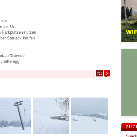
hier:
e vor Ort
 Parkplätzen nutzen
ber Starjack kaufen
rkauf/Service
Schetteregg
718
0
SUC