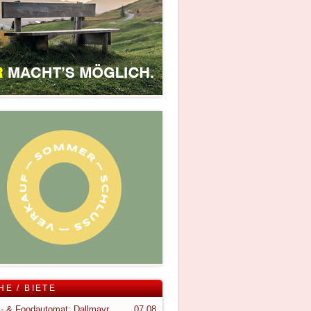
HE / BIETE
Snack- & Foodautomat; Dallmayr S150
07.08.