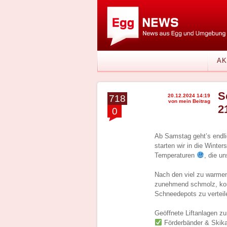
AK
S
20.12.2024 14:19
718
von mein Beitrag
2
0
Ab Samstag geht’s endlic
starten wir in die Winte
Temperaturen
, die u
Nach den viel zu warmen
zunehmend schmolz, ko
Schneedepots zu verteile
Geöffnete Liftanlagen z
Förderbänder & Skika