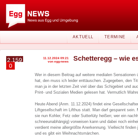
AKTUELL
TERMINE
Schetteregg – wie es
11.12.2024 09:21
2.159
von egg-news
0
Wer in diesem Beitrag auf weitere medialen Sensationen ü
hat, den muss ich leider enttäuschen. Zugegeben, den Tit
man ja in der letzten Zeit viel über das Schigebiet und a
Print- und Sozialen Medien gelesen hat. Vermutlich Wah
Heute Abend (Anm. 11.12.2024) findet eine Gesellschaft
Liftgesellschaft im Lifthus statt. Man darf gespannt sein
sie nun Kohler, Fetz oder Sutterlüty heißen; wer ein nach
schneeunabhängig) vorweisen kann und dabei noch einhei
verdient meine allergrößte Anerkennung. Vielleicht finde
und es gibt ein Weihnachtsmärchen.