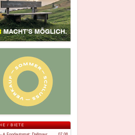
HE / BIETE
Snack- & Foodautomat; Dallmayr S150
07.08.