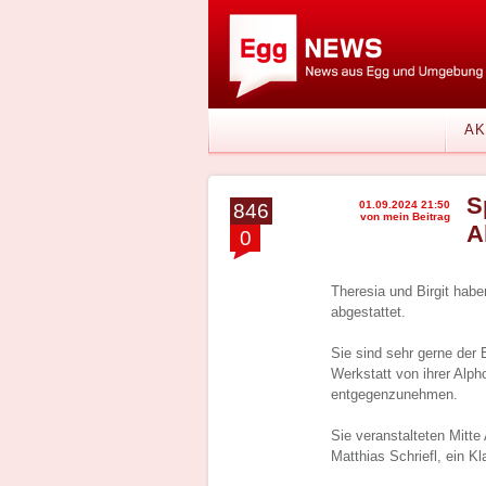
AK
S
01.09.2024 21:50
846
von mein Beitrag
A
0
Theresia und Birgit habe
abgestattet.
Sie sind sehr gerne der 
Werkstatt von ihrer Alp
entgegenzunehmen.
Sie veranstalteten Mitt
Matthias Schriefl, ein Kl