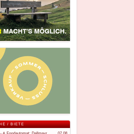
HE / BIETE
Snack- & Foodautomat; Dallmayr S150
07.08.