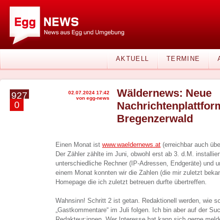
AKTUELL
TERMINE
Wäldernews: Neue
02.07.2024 17:42
927
von egg-news
0
Nachrichtenplattfo
Bregenzerwald
Einen Monat ist
www.waeldernews.at
(erreichbar auch üb
Der Zähler zählte im Juni, obwohl erst ab 3. d.M. installie
unterschiedliche Rechner (IP-Adressen, Endgeräte) und u
einem Monat konnten wir die Zahlen (die mir zuletzt bek
Homepage die ich zuletzt betreuen durfte übertreffen.
Wahnsinn! Schritt 2 ist getan. Redaktionell werden, wie s
„Gastkommentare“ im Juli folgen. Ich bin aber auf der Su
Redakteur:innen. Wer Interesse hat kann sich gerne meld