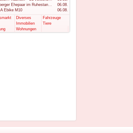
Vorarlberger Ehepaar im Ruhestand sucht ruhigen Rückzugsort im Bregenzerwald
06.08.
A Ebike M10
06.08.
tsmarkt
Diverses
Fahrzeuge
Immobilien
Tiere
ung
Wohnungen