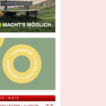
HE / BIETE
Holzkisten / Kacheln – zu verschenken
06.08.