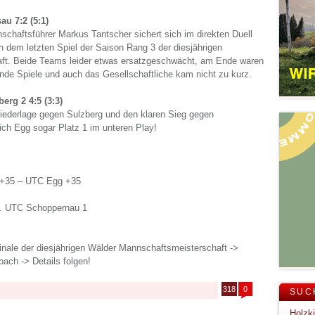
au 7:2 (5:1)
haftsführer Markus Tantscher sichert sich im direkten Duell
h dem letzten Spiel der Saison Rang 3 der diesjährigen
ft. Beide Teams leider etwas ersatzgeschwächt, am Ende waren
ende Spiele und auch das Gesellschaftliche kam nicht zu kurz.
erg 2 4:5 (3:3)
iederlage gegen Sulzberg und den klaren Sieg gegen
ich Egg sogar Platz 1 im unteren Play!
 +35 – UTC Egg +35
s. UTC Schoppernau 1
nale der diesjährigen Wälder Mannschaftsmeisterschaft ->
ach -> Details folgen!
318
0
SUC