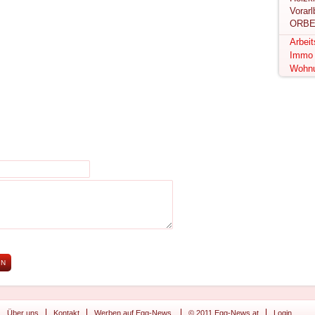
ORBE
Arbei
Immo
Wohn
Über uns
Kontakt
Werben auf Egg-News.
© 2011 Egg-News.at
Login