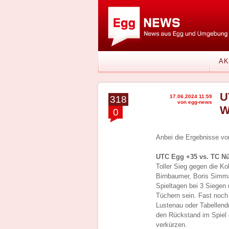
AK
U
17.06.2024 11:59
318
von egg-news
W
0
Anbei die Ergebnisse vo
UTC Egg +35 vs. TC Nüz
Toller Sieg gegen die Ko
Birnbaumer, Boris Simm
Spieltagen bei 3 Siegen 
Tüchern sein. Fast noch
Lustenau oder Tabellen
den Rückstand im Spiel 
verkürzen.