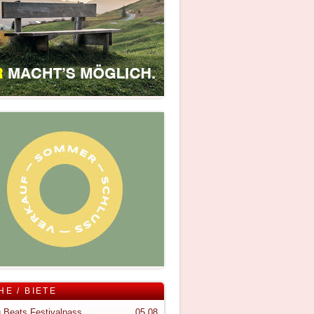
HE / BIETE
 Beats Festivalpass
05.08.