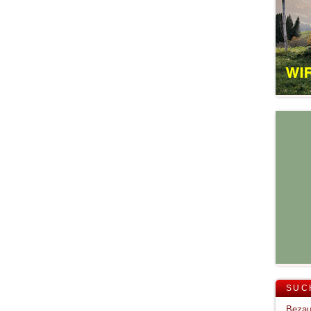
SUC
Bezau