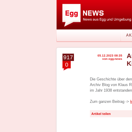
AK
A
05.12.2023 08:35
917
von egg-news
K
0
Die Geschichte über den 
Archiv Blog von Klaus Ri
im Jahr 1938 entstanden
Zum ganzen Beitrag ->
k
Artikel teilen